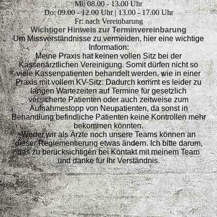
Mi: 08.00 - 13.00 Uhr
Do: 09.00 - 12.00 Uhr | 13.00 - 17.00 Uhr
Fr: nach Vereinbarung
Wichtiger Hinweis zur Terminvereinbarung
Um Missverständnisse zu vermeiden, hier eine wichtige
Information:
Meine Praxis hat keinen vollen Sitz bei der
Kassenärztlichen Vereinigung. Somit dürfen nicht so
viele Kassenpatienten behandelt werden, wie in einer
Praxis mit vollem KV-Sitz. Dadurch kommt es leider zu
langen Wartezeiten auf Termine für gesetzlich
versicherte Patienten oder auch zeitweise zum
Aufnahmestopp von Neupatienten, da sonst in
Behandlung befindliche Patienten keine Kontrollen mehr
bekommen könnten.
Weder wir als Ärzte noch unsere Teams können an
dieser Reglementierung etwas ändern. Ich bitte darum,
das zu berücksichtigen bei Kontakt mit m
einem Team
und danke für Ihr Verständnis.