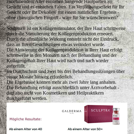
zunehmendem Alter entstehen hängende Hautpartien im
Gesicht und es entstehen Falten. Ein Verjüngungseffekt für Ihr
Gesicht oder Ihr Dekolleté mit einem natürlichen Ergebnis -
ohne chirurgischen Eingriff - wäre für Sie wünschenswert?
Sculptra® ist ein Kollagenstimulator, der Ihre Haut schrittweise
durch die Stimulierung der Kollagenproduktion erneuert.
Durch die allmähliche Wirkung entsteht nicht der Eindruck,
dass an Ihren Gesichtszügen etwas verändert wurde.
Die Aktivierung der Kollagenproduktion in Ihrer Haut erfolgt
schrittweise in den Monaten nach der Behandlung und der
Kollagengehalt Ihrer Haut wird nach und nach wieder
aufgefüllt.
Im Durchschnitt sind zwei bis drei Behandlungssitzungen über
einige Monate hinweg erforderlich.
Die Ergebnisse können mehr als zwei Jahre lang anhalten.
Die Behandlung erfolgt ausschließlich unter Arztvorbehalt -
darf also nicht von Kosmetikern und Heilpraktikern
durchgeführt werden.