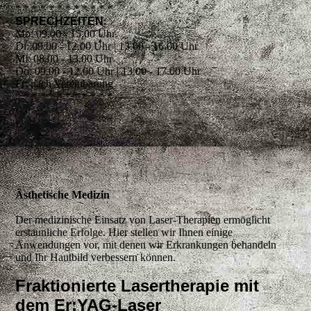
* * * * * * * * * * * *
SPRECHZEITEN
:
Mo: 09.00 - 15.00 Uhr
Di: 09.00 - 12.00 Uhr | 13.00 - 16.00 Uhr
Mi: 08.00 - 13.00 Uhr
Do: 09.00 - 12.00 Uhr | 13.00 - 17.00 Uhr
Fr: nach Vereinbarung
* * * * * * * * * * * *
Ästhetische Medizin
Der medizinische Einsatz von Laser-Therapien ermöglicht
erstaunliche Erfolge. Hier stellen wir Ihnen einige
Anwendungen vor, mit denen wir Erkrankungen behandeln
und Ihr Hautbild verbessern können.
Fraktionierte Lasertherapie mit
dem Er:YAG-Laser