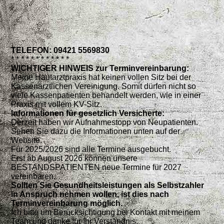
TELEFON: 09421 5569830
* * * * * * * * * * * *
WICHTIGER HINWEIS zur Terminvereinbarung:
Meine Hautarztpraxis hat keinen vollen Sitz bei der
Kassenärztlichen Vereinigung. Somit dürfen nicht so
viele Kassenpatienten behandelt werden, wie in einer
Praxis mit vollem KV-Sitz.
Informationen für gesetzlich Versicherte:
Derzeit haben wir Aufnahmestopp von Neupatienten.
Sehen Sie dazu die Informationen unten auf der
Website.
Für 2025/2026 sind alle Termine ausgebucht.
Erst ab August 2026 können unsere
BESTANDSPATIENTEN neue Termine für 2027
vereinbaren.
Sollten Sie Gesundheitsleistungen als Selbstzahler
in Anspruch nehmen wollen, ist dies nach
Terminvereinbarung möglich.
Ich bitte um Berücksichtigung bei Kontakt mit meinem
Team und danke für Ihr Verständnis.