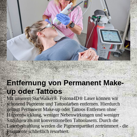
Entfernung von Permanent Make-
up oder Tattoos
Mit unserem StarWalker® Fotona4D® Laser können wir
schonend Pigmente und Tattoofarben entfernen. Hierdurch
gelingt Permanent Make-up oder Tattoos Entfernen ohne
Hitzeentwicklung, weniger Nebenwirkungen und weniger
Sitzungen als mit konventionellen Tattoolasern. Durch die
Laserbestrahlung werden die Pigmentpartikel zertrümmert - die
Fragmente schließlich resorbiert.