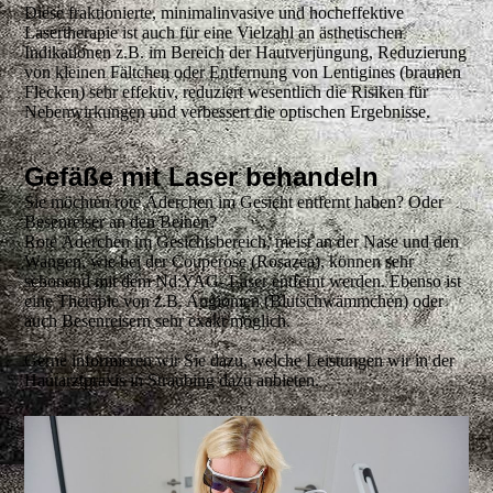
Diese fraktionierte, minimalinvasive und hocheffektive
Lasertherapie ist auch für eine Vielzahl an ästhetischen
Indikationen z.B. im Bereich der Hautverjüngung, Reduzierung
von kleinen Fältchen oder Entfernung von Lentigines (braunen
Flecken) sehr effektiv, reduziert wesentlich die Risiken für
Nebenwirkungen und verbessert die optischen Ergebnisse.
Gefäße mit Laser behandeln
Sie möchten rote Äderchen im Gesicht entfernt haben? Oder
Besenreiser an den Beinen?
Rote Äderchen im Gesichtsbereich, meist an der Nase und den
Wangen, wie bei der Couperose (Rosazea), können sehr
schonend mit dem Nd:YAG- Laser entfernt werden. Ebenso ist
eine Therapie von z.B. Angiomen (Blutschwämmchen) oder
auch Besenreisern sehr exakt möglich.
Gerne informieren wir Sie dazu, welche Leistungen wir in der
Hautarztpraxis in Straubing dazu anbieten.