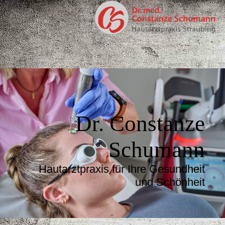
Dr. Constanze
Schumann
Hautarztpraxis für Ihre Gesundheit
und Schönheit