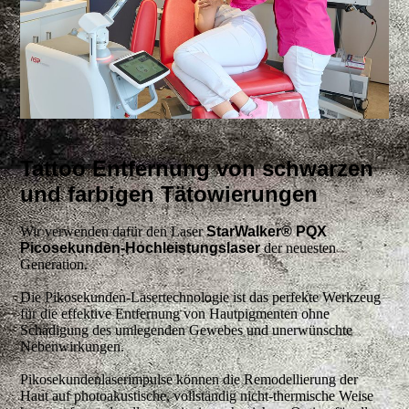
Tattoo Entfernung von schwarzen
und farbigen Tätowierungen
Wir verwenden dafür den Laser
StarWalker® PQX
Picosekunden-Hochleistungslaser
der neuesten
Generation.
Die Pikosekunden-Lasertechnologie ist das perfekte Werkzeug
für die effektive Entfernung von Hautpigmenten ohne
Schädigung des umlegenden Gewebes und unerwünschte
Nebenwirkungen.
Pikosekundenlaserimpulse können die Remodellierung der
Haut auf photoakustische, vollständig nicht-thermische Weise