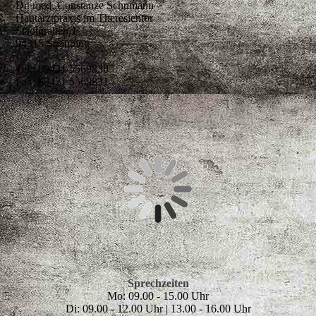
Dr. med. Constanze Schumann
Hautarztpraxis im Theresientor
Stadtgraben 1
94315 Straubing
Tel.: 09421 5569830
Fax: 09421 5569831
Sprec
hze
iten
Mo: 09.00 - 15.00 Uhr
Di: 09.00 - 12.00 Uhr | 13.00 - 16.00 Uhr