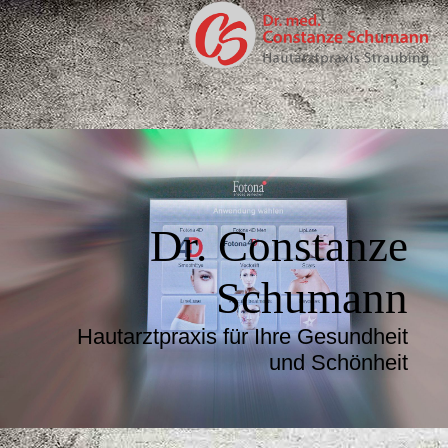
Dr. Constanze
Schumann
Hautarztpraxis für Ihre Gesundheit
und Schönheit