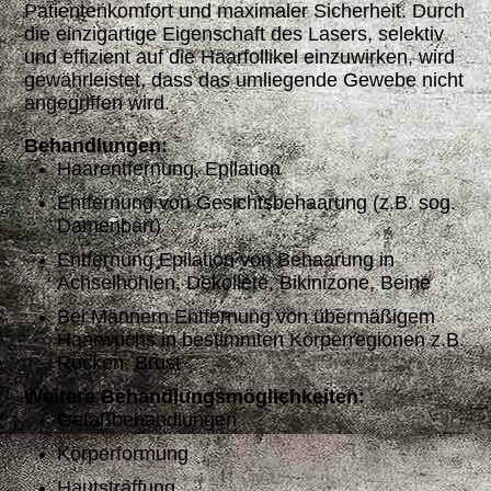
Patientenkomfort und maximaler Sicherheit. Durch
die einzigartige Eigenschaft des Lasers, selektiv
und effizient auf die Haarfollikel einzuwirken, wird
gewährleistet, dass das umliegende Gewebe nicht
angegriffen wird.
Behandlungen:
Haarentfernung, Epilation
Entfernung von Gesichtsbehaarung (z.B. sog.
Damenbart)
Entfernung Epilation von Behaarung in
Achselhöhlen, Dekolleté, Bikinizone, Beine
Bei Männern Entfernung von übermäßigem
Haarwuchs in bestimmten Körperregionen z.B.
Rücken, Brust
Weitere Behandlungsmöglichkeiten:
Gefäßbehandlungen
Körperformung
Hautstraffung