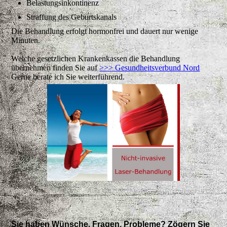
Belastungsinkontinenz
Straffung des Geburtskanals
Die Behandlung erfolgt hormonfrei und dauert nur wenige
Minuten.
Welche gesetzlichen Krankenkassen die Behandlung
übernehmen finden Sie auf
>>> Gesundheitsverbund Nord
Gerne berate ich Sie weiterführend.
Sie haben Wünsche, Fragen, Probleme? Zögern Sie