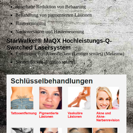
dauerhafte Reduktion von Behaarung
Behandlung von pigmentierten Läsionen
Hautverjüngung
Narbenrevision und Hauterneuerung
StarWalker® MaQX Hochleistungs-Q-
Switched Lasersystem
Entfernung von Altersflecken (Lentigo seniles) (Melasma)
Sonnenflecken (Lentigo solaris)