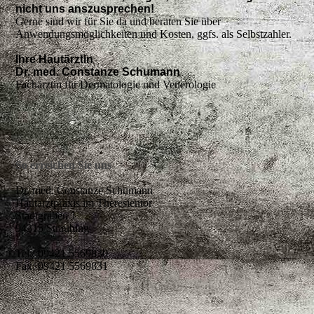
nicht uns anszusprechen!
Gerne sind wir für Sie da und beraten Sie über
Anwendungsmöglichkeiten und Kosten, ggfs. als Selbstzahler.
Ihre Hautärztin
Dr. med. Constanze Schumann
Fachärztin für Dermatologie und Venerologie
So erreichen Sie uns
Dr. med. Constanze Schumann
Hautarztpraxis im Theresientor
Stadtgraben 1
94315 Straubing
Tel.: 09421 5569830
Fax: 09421 5569831