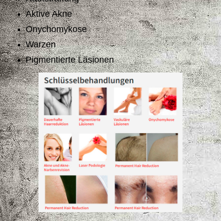
Aktive Akne
Onychomykose
Warzen
Pigmentierte Läsionen