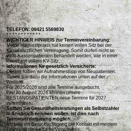
TELEFON: 09421 5569830
* * * * * * * * * * * *
WICHTIGER HINWEIS zur Terminvereinbarung:
Meine Hautarztpraxis hat keinen vollen Sitz bei der
Kassenärztlichen Vereinigung. Somit dürfen nicht so
viele Kassenpatienten behandelt werden, wie in einer
Praxis mit vollem KV-Sitz.
Informationen für gesetzlich Versicherte:
Derzeit haben wir Aufnahmestopp von Neupatienten.
Sehen Sie dazu die Informationen unten auf der
Website.
Für 2025/2026 sind alle Termine ausgebucht.
Erst ab August 2026 können unsere
BESTANDSPATIENTEN neue Termine für 2027
vereinbaren.
Sollten Sie Gesundheitsleistungen als Selbstzahler
in Anspruch nehmen wollen, ist dies nach
Terminvereinbarung möglich.
Ich bitte um Berücksichtigung bei Kontakt mit meinem
Team und danke für Ihr Verständnis.