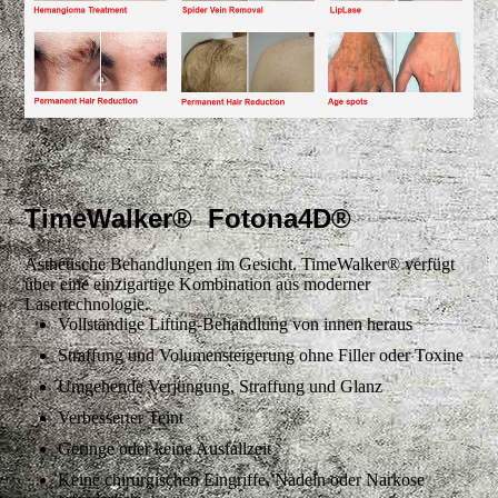
TimeWalker® Fotona4D®
Ästhetische Behandlungen im Gesicht. TimeWalker® verfügt
über eine einzigartige Kombination aus moderner
Lasertechnologie.
Vollständige Lifting-Behandlung von innen heraus
Straffung und Volumensteigerung ohne Filler oder Toxine
Umgehende Verjüngung, Straffung und Glanz
Verbesserter Teint
Geringe oder keine Ausfallzeit
Keine chirurgischen Eingriffe, Nadeln oder Narkose