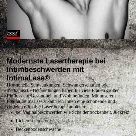
Modernste Lasertherapie bei
Intimbeschwerden mit
IntimaLase®
Hormonelle Schwankungen, Schwangerschaften oder
medizinische Behandlungen haben für viele Frauen großen
Einfluss auf Gesundheit und Wohlbefinden. Mit unserem
Fotona IntimaLase® kann ich Ihnen eine schonende und
zugleich effektive Lasertherapie anbieten:
bei Vaginalbeschwerden wie Scheidentrockenheit, Juckreiz
Lichen sclerosus
Beckenbodenschwäche