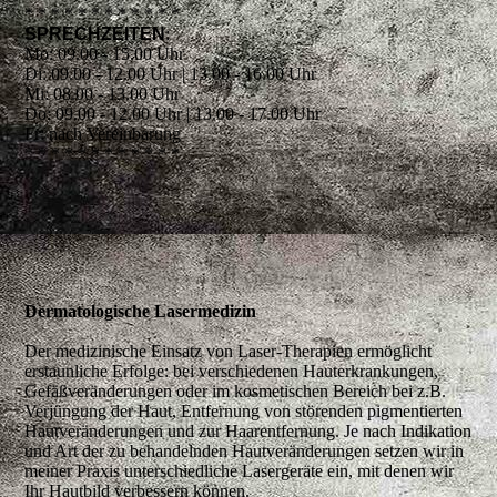
* * * * * * * * * * * *
SPRECHZEITEN
:
Mo: 09.00 - 15.00 Uhr
Di: 09.00 - 12.00 Uhr | 13.00 - 16.00 Uhr
Mi: 08.00 - 13.00 Uhr
Do: 09.00 - 12.00 Uhr | 13.00 - 17.00 Uhr
Fr: nach Vereinbarung
* * * * * * * * * * * *
Dermatologische Lasermedizin
Der medizinische Einsatz von Laser-Therapien ermöglicht
erstaunliche Erfolge: bei verschiedenen Hauterkrankungen,
Gefäßveränderungen oder im kosmetischen Bereich bei z.B.
Verjüngung der Haut, Entfernung von störenden pigmentierten
Hautveränderungen und zur Haarentfernung. Je nach Indikation
und Art der zu behandelnden Hautveränderungen setzen wir in
meiner Praxis unterschiedliche Lasergeräte ein, mit denen wir
Ihr Hautbild verbessern können.