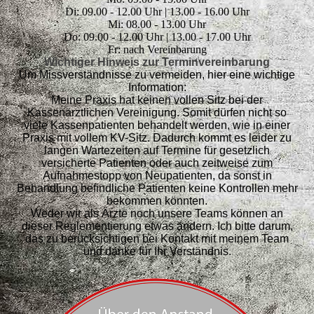
Di: 09.00 - 12.00 Uhr | 13.00 - 16.00 Uhr
Mi: 08.00 - 13.00 Uhr
Do: 09.00 - 12.00 Uhr | 13.00 - 17.00 Uhr
Fr: nach Vereinbarung
Wichtiger Hinweis zur Terminvereinbarung
Um Missverständnisse zu vermeiden, hier eine wichtige
Information:
Meine Praxis hat keinen vollen Sitz bei der
Kassenärztlichen Vereinigung. Somit dürfen nicht so
viele Kassenpatienten behandelt werden, wie in einer
Praxis mit vollem KV-Sitz. Dadurch kommt es leider zu
langen Wartezeiten auf Termine für gesetzlich
versicherte Patienten oder auch zeitweise zum
Aufnahmestopp von Neupatienten, da sonst in
Behandlung befindliche Patienten keine Kontrollen mehr
bekommen könnten.
Weder wir als Ärzte noch unsere Teams können an
dieser Reglementierung etwas ändern. Ich bitte darum,
das zu berücksichtigen bei Kontakt mit m
einem Team
und danke für Ihr Verständnis.