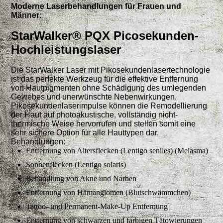
Moderne Laserbehandlungen für Frauen und
Männer:
StarWalker® PQX Picosekunden-
Hochleistungslaser
Die StarWalker Laser mit Pikosekundenlasertechnologie
ist das perfekte Werkzeug für die effektive Entfernung
von Hautpigmenten ohne Schädigung des umlegenden
Gewebes und unerwünschte Nebenwirkungen.
Pikosekundenlaserimpulse können die Remodellierung
der Haut auf photoakustische, vollständig nicht-
thermische Weise hervorrufen und stellen somit eine
sehr sichere Option für alle Hauttypen dar.
Behandlungen:
Entfernung von Altersflecken (Lentigo seniles) (Melasma)
Sonnenflecken (Lentigo solaris)
Behandlung von Akne und Narben
Entfernung von Hämangiomen (Blutschwämmchen)
Tattoo- und Permanent-Make-Up Entfernung
Entfernung von schwarzen und farbigen Tätowierungen