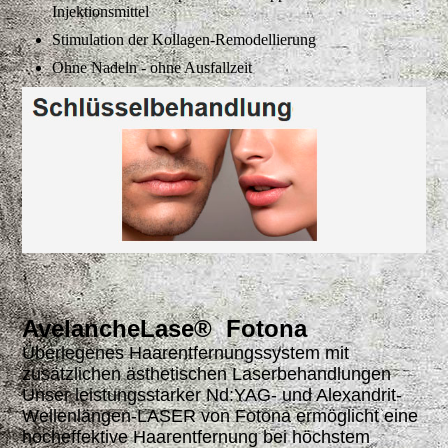
Injektionsmittel
Stimulation der Kollagen-Remodellierung
Ohne Nadeln - ohne Ausfallzeit
AvelancheLase® Fotona
Überlegenes Haarentfernungssystem mit
zusätzlichen ästhetischen Laserbehandlungen
Unser leistungsstarker Nd:YAG- und Alexandrit-
Wellenlängen-LASER von Fotona ermöglicht eine
hocheffektive Haarentfernung bei höchstem